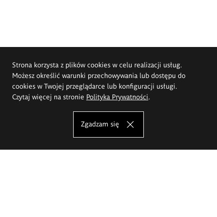
Strona korzysta z plików cookies w celu realizacji usług.
Możesz określić warunki przechowywania lub dostępu do
cookies w Twojej przeglądarce lub konfiguracji usługi.
Czytaj więcej na stronie
Polityka Prywatności
.
Zgadzam się
Akademia Sztuk Pięknych im.
Eugeniusza Gepperta we Wrocławiu