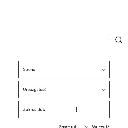
Przejdź
języka
do
migowego
treści
Szukaj
Strona
Uroczystość
Zakres dat: