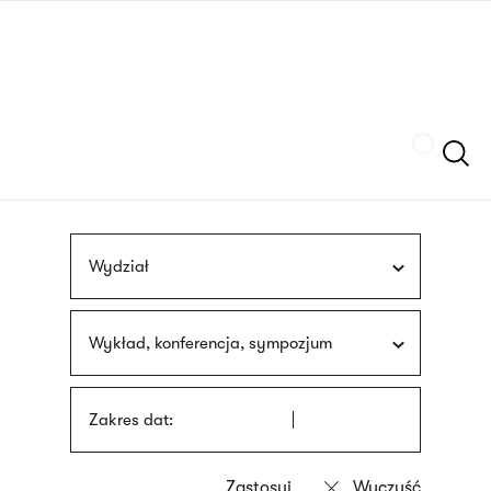
Przejdź
języka
do
migowego
treści
Szukaj
Wydział
Wykład, konferencja, sympozjum
Zakres dat: