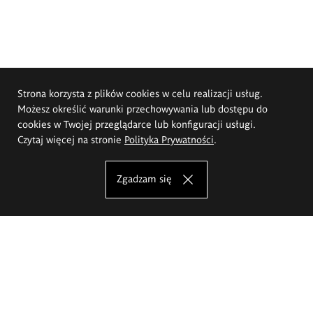
Strona korzysta z plików cookies w celu realizacji usług.
Możesz określić warunki przechowywania lub dostępu do
cookies w Twojej przeglądarce lub konfiguracji usługi.
Czytaj więcej na stronie
Polityka Prywatności
.
Zgadzam się
Akademia Sztuk Pięknych im.
Eugeniusza Gepperta we Wrocławiu