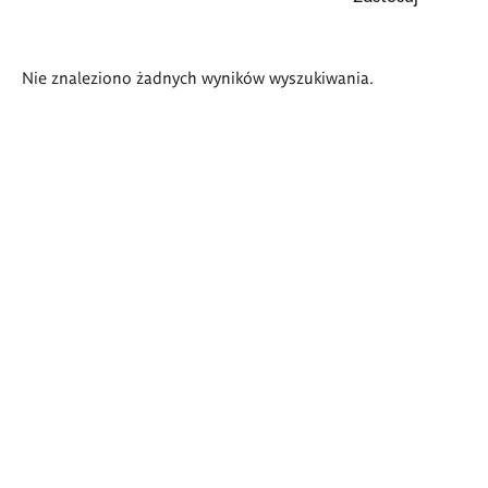
Wyniki
Nie znaleziono żadnych wyników wyszukiwania.
wyszukiwania