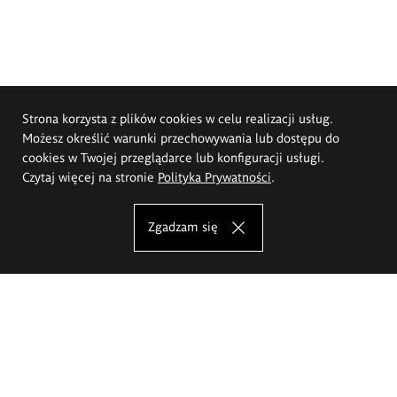
Strona korzysta z plików cookies w celu realizacji usług.
Możesz określić warunki przechowywania lub dostępu do
cookies w Twojej przeglądarce lub konfiguracji usługi.
Czytaj więcej na stronie
Polityka Prywatności
.
Zgadzam się
Akademia Sztuk Pięknych im.
Eugeniusza Gepperta we Wrocławiu