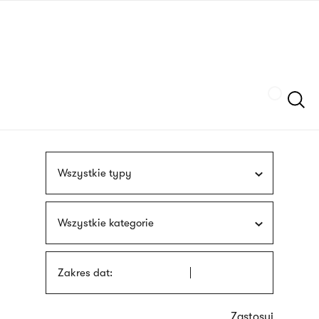
Przejdź
języka
do
migowego
treści
Szukaj
Wszystkie typy
Wszystkie kategorie
Zakres dat: