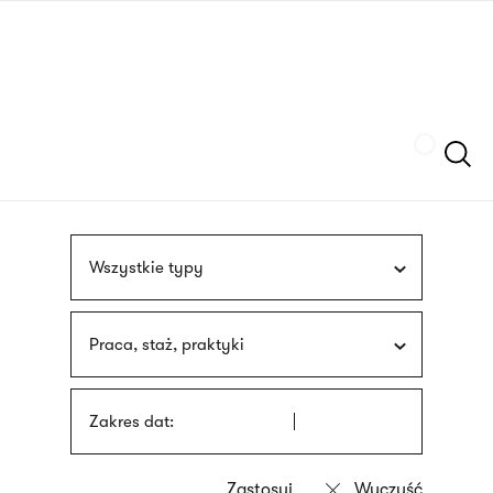
Przejdź
języka
do
migowego
treści
Szukaj
Wszystkie typy
Praca, staż, praktyki
Zakres dat: