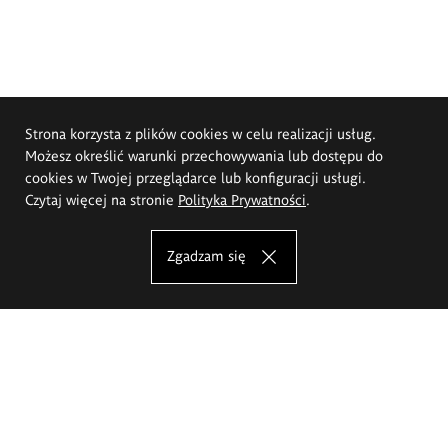
Strona korzysta z plików cookies w celu realizacji usług.
Możesz określić warunki przechowywania lub dostępu do
cookies w Twojej przeglądarce lub konfiguracji usługi.
Czytaj więcej na stronie
Polityka Prywatności
.
Zgadzam się
Akademia Sztuk Pięknych im.
Eugeniusza Gepperta we Wrocławiu