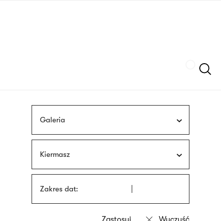
Przejdź
języka
do
migowego
treści
Szukaj
Galeria
Kiermasz
Zakres dat: