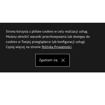
Strona korzysta z plików cookies w celu realizacji usług.
Możesz określić warunki przechowywania lub dostępu do
cookies w Twojej przeglądarce lub konfiguracji usługi.
Czytaj więcej na stronie
Polityka Prywatności
.
Zgadzam się
Akademia Sztuk Pięknych im.
Eugeniusza Gepperta we Wrocławiu