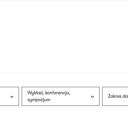
nagłówku
wersja
polska
Wykład, konferencja,
Zakres da
sympozjum