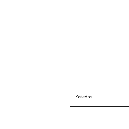
Przejdź
do
treści
Szukaj
Katedra