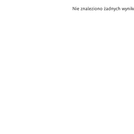
Wyniki
Nie znaleziono żadnych wynik
wyszukiwania