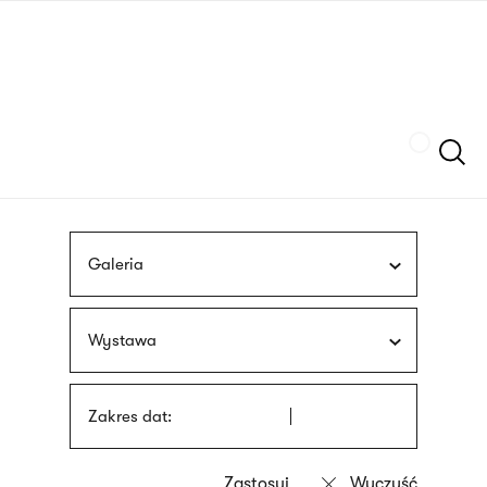
Przejdź
języka
do
migowego
treści
Szukaj
Galeria
Wystawa
Zakres dat: