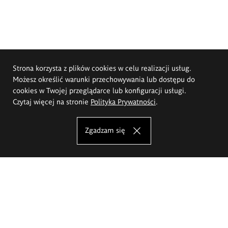
Strona korzysta z plików cookies w celu realizacji usług.
Możesz określić warunki przechowywania lub dostępu do
cookies w Twojej przeglądarce lub konfiguracji usługi.
Czytaj więcej na stronie
Polityka Prywatności
.
Zgadzam się
Akademia Sztuk Pięknych im.
Eugeniusza Gepperta we Wrocławiu