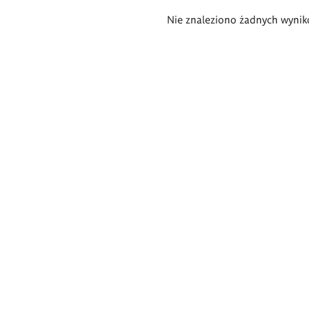
Wyniki
Nie znaleziono żadnych wynik
wyszukiwania