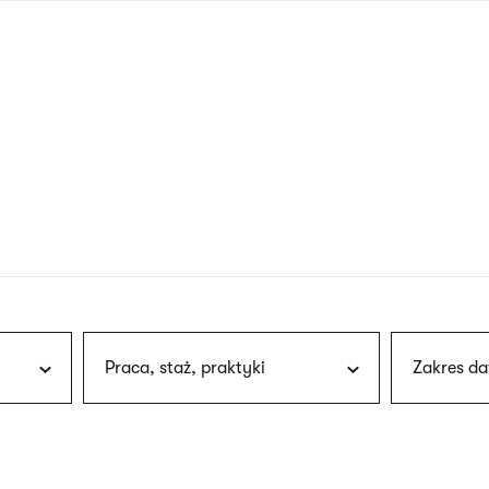
nagłówku
wersja
polska
Praca, staż, praktyki
Zakres da