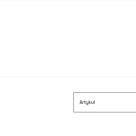
Przejdź
do
treści
Szukaj
Artykuł