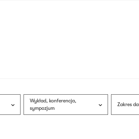
nagłówku
wersja
polska
Wykład, konferencja,
Zakres da
sympozjum