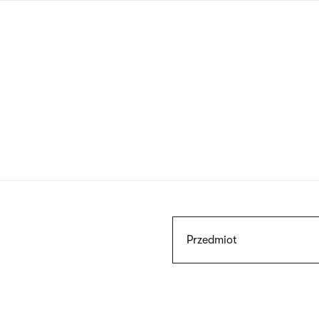
Przejdź
do
treści
Szukaj
Przedmiot