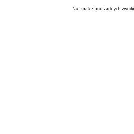
Wyniki
Nie znaleziono żadnych wynik
wyszukiwania