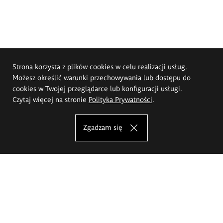
Strona korzysta z plików cookies w celu realizacji usług.
Możesz określić warunki przechowywania lub dostępu do
cookies w Twojej przeglądarce lub konfiguracji usługi.
Czytaj więcej na stronie
Polityka Prywatności
.
Zgadzam się
Akademia Sztuk Pięknych im.
Eugeniusza Gepperta we Wrocławiu