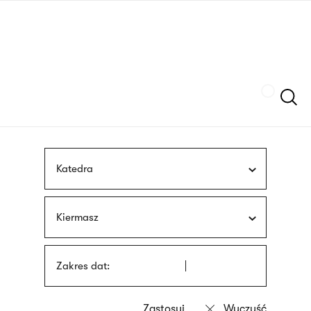
Przejdź
języka
do
migowego
treści
Szukaj
Katedra
Kiermasz
Zakres dat: