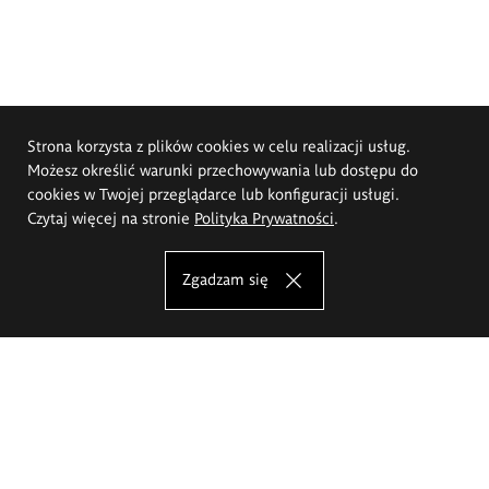
Strona korzysta z plików cookies w celu realizacji usług.
Możesz określić warunki przechowywania lub dostępu do
cookies w Twojej przeglądarce lub konfiguracji usługi.
Czytaj więcej na stronie
Polityka Prywatności
.
Zgadzam się
Akademia Sztuk Pięknych im.
Eugeniusza Gepperta we Wrocławiu