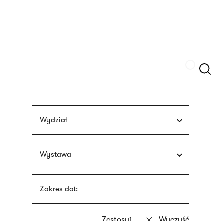
Przejdź
języka
do
migowego
treści
Szukaj
Wydział
Wystawa
Zakres dat: