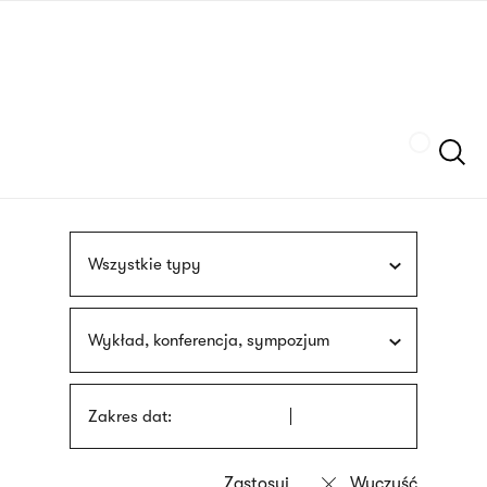
Przejdź
języka
do
migowego
treści
Szukaj
Wszystkie typy
Wykład, konferencja, sympozjum
Zakres dat: