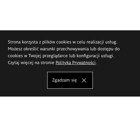
Strona korzysta z plików cookies w celu realizacji usług.
Możesz określić warunki przechowywania lub dostępu do
cookies w Twojej przeglądarce lub konfiguracji usługi.
Czytaj więcej na stronie
Polityka Prywatności
.
Zgadzam się
Akademia Sztuk Pięknych im.
Eugeniusza Gepperta we Wrocławiu