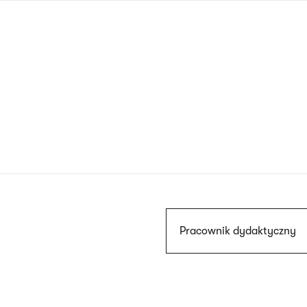
Przejdź
do
treści
Szukaj
Pracownik dydaktyczny