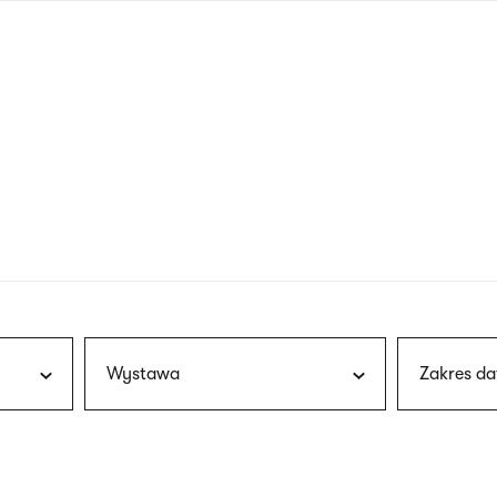
nagłówku
wersja
polska
Wystawa
Zakres da