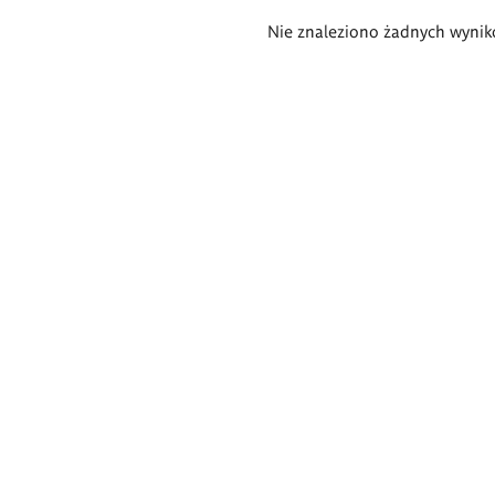
Wyniki
Nie znaleziono żadnych wynik
wyszukiwania