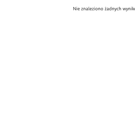
Wyniki
Nie znaleziono żadnych wynik
wyszukiwania