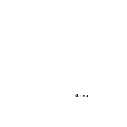
Przejdź
do
treści
Szukaj
Strona