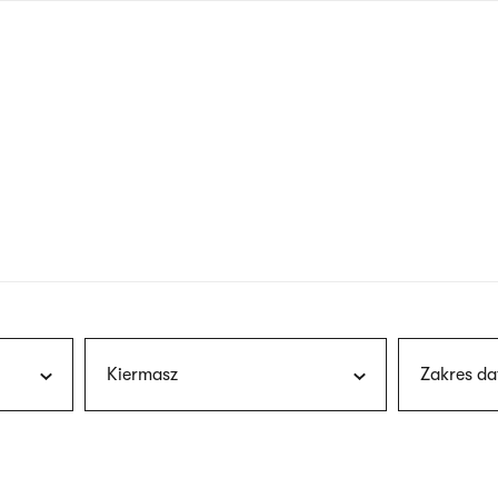
nagłówku
wersja
polska
Kiermasz
Zakres da