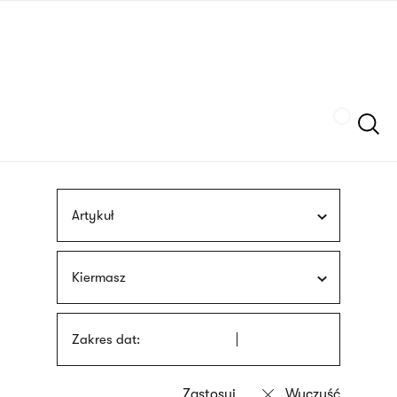
Przejdź
języka
do
migowego
treści
Szukaj
Artykuł
Kiermasz
Zakres dat: