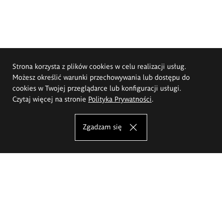
Strona korzysta z plików cookies w celu realizacji usług.
Możesz określić warunki przechowywania lub dostępu do
cookies w Twojej przeglądarce lub konfiguracji usługi.
Czytaj więcej na stronie
Polityka Prywatności
.
Zgadzam się
Akademia Sztuk Pięknych im.
Eugeniusza Gepperta we Wrocławiu