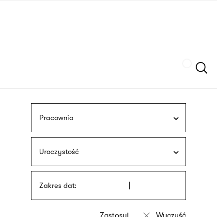
Przejdź
języka
do
migowego
treści
Szukaj
Pracownia
Uroczystość
Zakres dat: