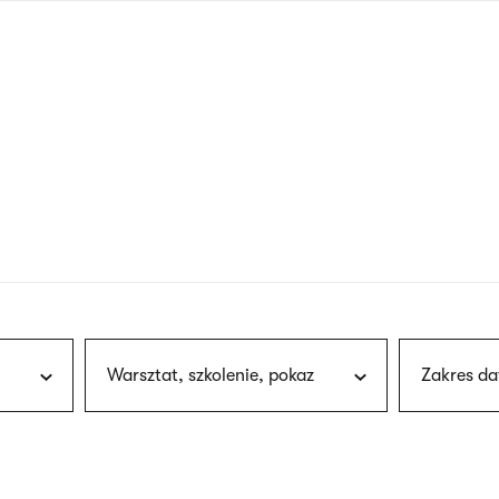
nagłówku
wersja
polska
Warsztat, szkolenie, pokaz
Zakres da