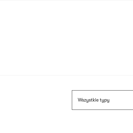
Przejdź
do
treści
Szukaj
Wszystkie typy