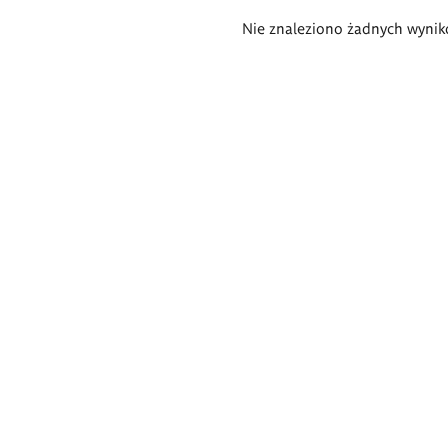
Wyniki
Nie znaleziono żadnych wynik
wyszukiwania