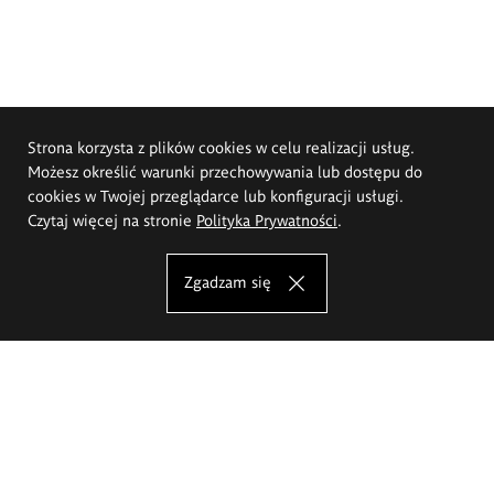
Strona korzysta z plików cookies w celu realizacji usług.
Możesz określić warunki przechowywania lub dostępu do
cookies w Twojej przeglądarce lub konfiguracji usługi.
Czytaj więcej na stronie
Polityka Prywatności
.
Zgadzam się
Akademia Sztuk Pięknych im.
Eugeniusza Gepperta we Wrocławiu