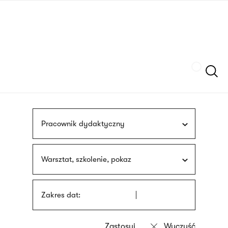
Przejdź
języka
do
migowego
treści
Szukaj
Pracownik dydaktyczny
Warsztat, szkolenie, pokaz
Zakres dat: