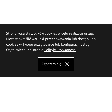
Strona korzysta z plików cookies w celu realizacji usług.
Możesz określić warunki przechowywania lub dostępu do
cookies w Twojej przeglądarce lub konfiguracji usługi.
Czytaj więcej na stronie
Polityka Prywatności
.
Zgadzam się
Akademia Sztuk Pięknych im.
Eugeniusza Gepperta we Wrocławiu