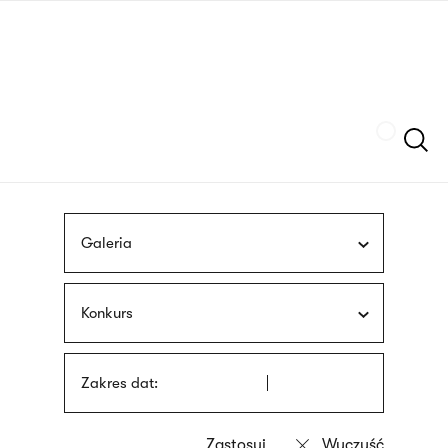
Przejdź
języka
do
migowego
treści
Szukaj
Galeria
Konkurs
Zakres dat: