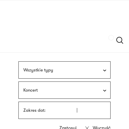
Przejdź
języka
do
migowego
treści
Szukaj
Wszystkie typy
Koncert
Zakres dat: