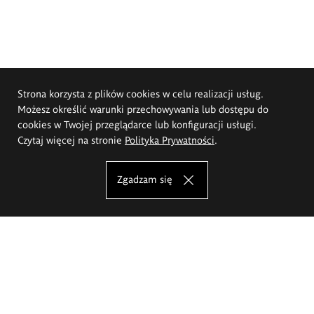
Strona korzysta z plików cookies w celu realizacji usług.
Możesz określić warunki przechowywania lub dostępu do
cookies w Twojej przeglądarce lub konfiguracji usługi.
Czytaj więcej na stronie
Polityka Prywatności
.
Zgadzam się
Akademia Sztuk Pięknych im.
Eugeniusza Gepperta we Wrocławiu