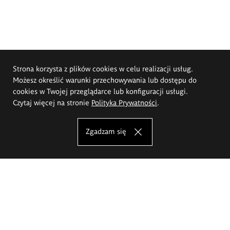
Strona korzysta z plików cookies w celu realizacji usług.
Możesz określić warunki przechowywania lub dostępu do
cookies w Twojej przeglądarce lub konfiguracji usługi.
Czytaj więcej na stronie
Polityka Prywatności
.
Zgadzam się
Akademia Sztuk Pięknych im.
Eugeniusza Gepperta we Wrocławiu