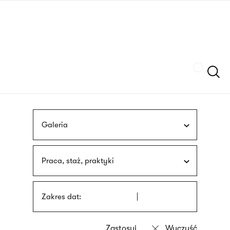
Przejdź
języka
do
migowego
treści
Szukaj
Galeria
Praca, staż, praktyki
Zakres dat: