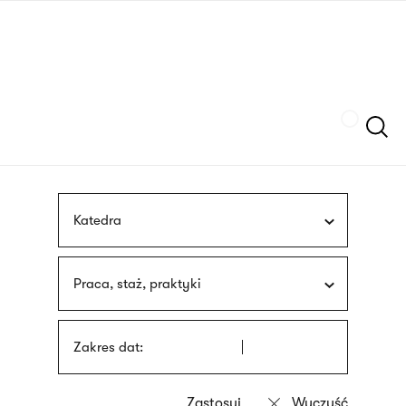
Przejdź
języka
do
migowego
treści
Szukaj
Katedra
Praca, staż, praktyki
Zakres dat: