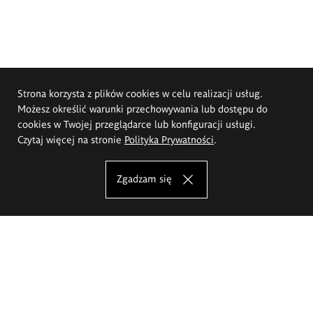
Strona korzysta z plików cookies w celu realizacji usług.
Możesz określić warunki przechowywania lub dostępu do
cookies w Twojej przeglądarce lub konfiguracji usługi.
Czytaj więcej na stronie
Polityka Prywatności
.
Zgadzam się
Akademia Sztuk Pięknych im.
Eugeniusza Gepperta we Wrocławiu