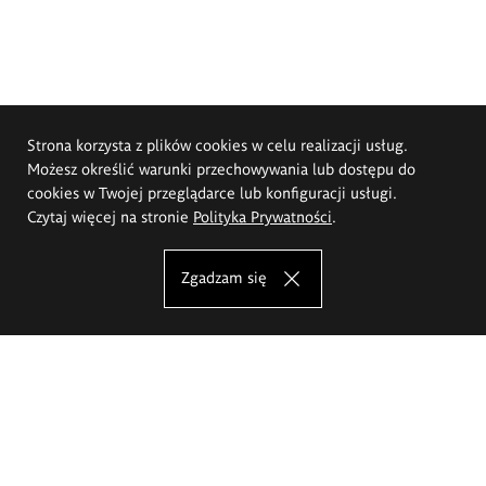
Strona korzysta z plików cookies w celu realizacji usług.
Możesz określić warunki przechowywania lub dostępu do
cookies w Twojej przeglądarce lub konfiguracji usługi.
Czytaj więcej na stronie
Polityka Prywatności
.
Zgadzam się
Akademia Sztuk Pięknych im.
Eugeniusza Gepperta we Wrocławiu