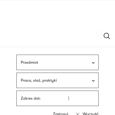
Przejdź
języka
do
migowego
treści
Szukaj
Przedmiot
Praca, staż, praktyki
Zakres dat: