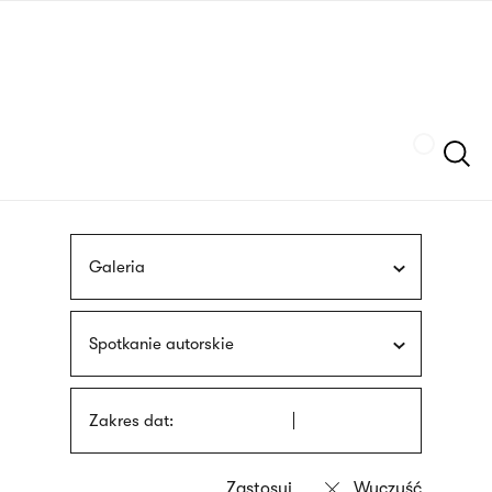
Przejdź
języka
do
migowego
treści
Szukaj
Galeria
Spotkanie autorskie
Zakres dat: