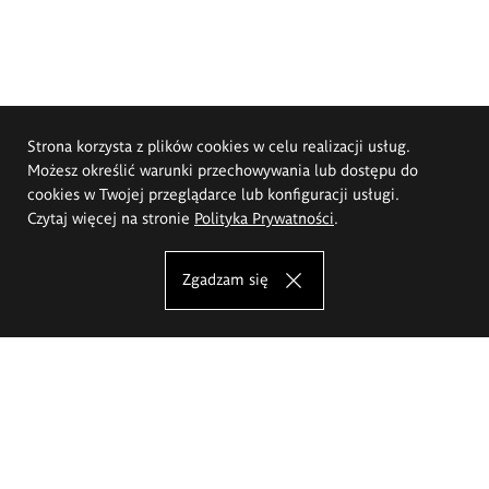
Strona korzysta z plików cookies w celu realizacji usług.
Możesz określić warunki przechowywania lub dostępu do
cookies w Twojej przeglądarce lub konfiguracji usługi.
Czytaj więcej na stronie
Polityka Prywatności
.
Zgadzam się
Akademia Sztuk Pięknych im.
Eugeniusza Gepperta we Wrocławiu