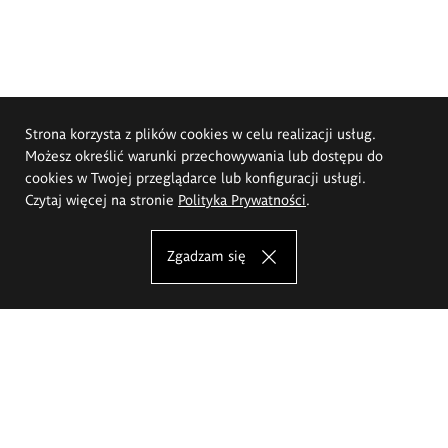
Strona korzysta z plików cookies w celu realizacji usług.
Możesz określić warunki przechowywania lub dostępu do
cookies w Twojej przeglądarce lub konfiguracji usługi.
Czytaj więcej na stronie
Polityka Prywatności
.
Zgadzam się
Akademia Sztuk Pięknych im.
Eugeniusza Gepperta we Wrocławiu