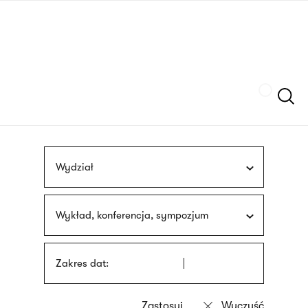
Przejdź
języka
do
migowego
treści
Szukaj
Wydział
Wykład, konferencja, sympozjum
Zakres dat: