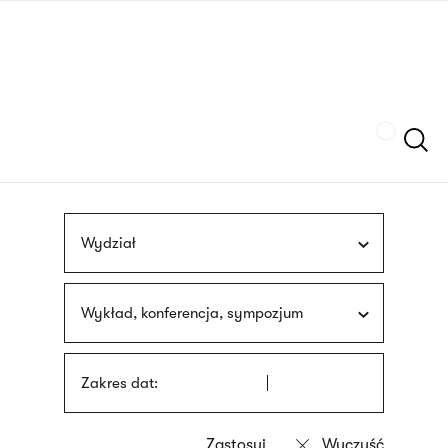
Przejdź
języka
do
migowego
treści
Szukaj
Wydział
Wykład, konferencja, sympozjum
Zakres dat: