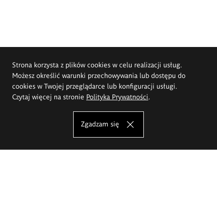
Strona korzysta z plików cookies w celu realizacji usług.
Możesz określić warunki przechowywania lub dostępu do
cookies w Twojej przeglądarce lub konfiguracji usługi.
Czytaj więcej na stronie
Polityka Prywatności
.
Zgadzam się
Akademia Sztuk Pięknych im.
Eugeniusza Gepperta we Wrocławiu