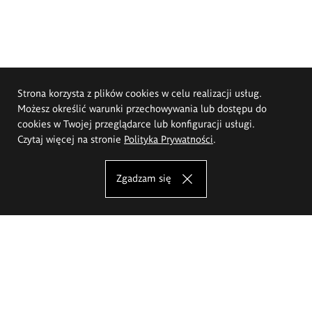
Strona korzysta z plików cookies w celu realizacji usług.
Możesz określić warunki przechowywania lub dostępu do
cookies w Twojej przeglądarce lub konfiguracji usługi.
Czytaj więcej na stronie
Polityka Prywatności
.
Zgadzam się
Akademia Sztuk Pięknych im.
Eugeniusza Gepperta we Wrocławiu