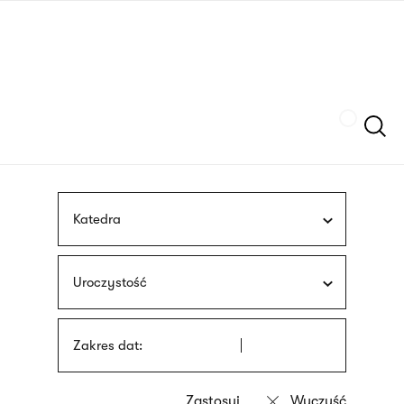
Przejdź
języka
do
migowego
treści
Szukaj
Katedra
Uroczystość
Zakres dat: