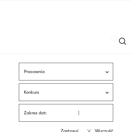
Przejdź
języka
do
migowego
treści
Szukaj
Pracownia
Konkurs
Zakres dat: