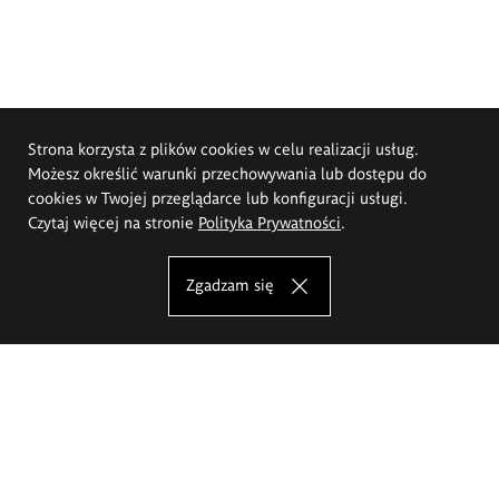
Strona korzysta z plików cookies w celu realizacji usług.
Możesz określić warunki przechowywania lub dostępu do
cookies w Twojej przeglądarce lub konfiguracji usługi.
Czytaj więcej na stronie
Polityka Prywatności
.
Zgadzam się
Akademia Sztuk Pięknych im.
Eugeniusza Gepperta we Wrocławiu