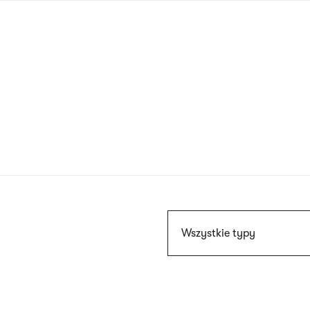
Przejdź
do
treści
Szukaj
Wszystkie typy