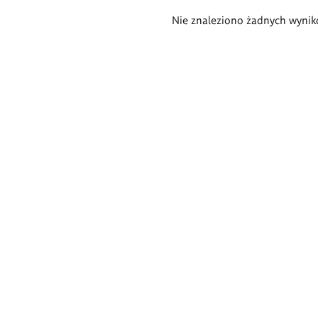
Wyniki
Nie znaleziono żadnych wynik
wyszukiwania