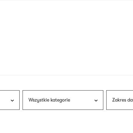
nagłówku
wersja
polska
Wszystkie kategorie
Zakres da