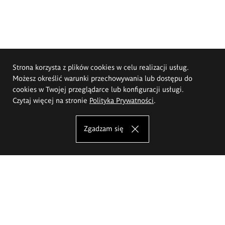
Strona korzysta z plików cookies w celu realizacji usług.
Możesz określić warunki przechowywania lub dostępu do
cookies w Twojej przeglądarce lub konfiguracji usługi.
Czytaj więcej na stronie
Polityka Prywatności
.
Zgadzam się
Akademia Sztuk Pięknych im.
Eugeniusza Gepperta we Wrocławiu