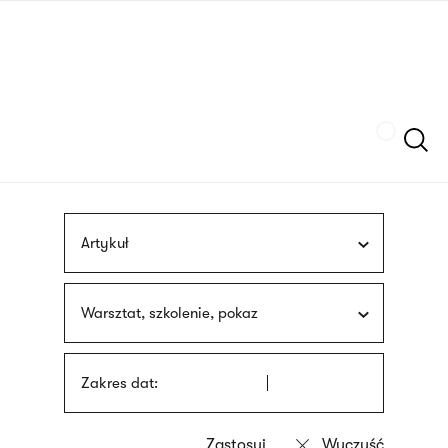
Przejdź
języka
do
migowego
treści
Szukaj
Artykuł
Warsztat, szkolenie, pokaz
Zakres dat: