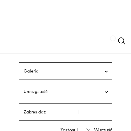
Przejdź
języka
do
migowego
treści
Szukaj
Galeria
Uroczystość
Zakres dat: