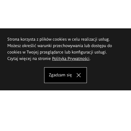
Strona korzysta z plików cookies w celu realizacji usług.
Możesz określić warunki przechowywania lub dostępu do
cookies w Twojej przeglądarce lub konfiguracji usługi.
Czytaj więcej na stronie
Polityka Prywatności
.
Zgadzam się
Akademia Sztuk Pięknych im.
Eugeniusza Gepperta we Wrocławiu