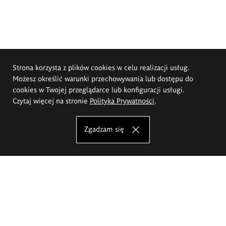
Strona korzysta z plików cookies w celu realizacji usług.
Możesz określić warunki przechowywania lub dostępu do
cookies w Twojej przeglądarce lub konfiguracji usługi.
Czytaj więcej na stronie
Polityka Prywatności
.
Zgadzam się
Akademia Sztuk Pięknych im.
Eugeniusza Gepperta we Wrocławiu