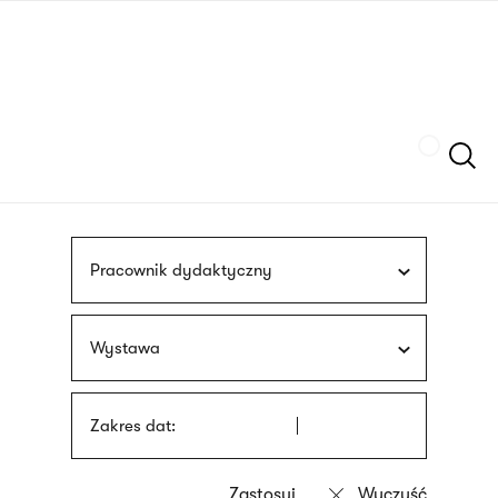
Przejdź
języka
do
migowego
treści
Szukaj
Pracownik dydaktyczny
Wystawa
Zakres dat: