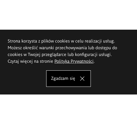
Strona korzysta z plików cookies w celu realizacji usług.
Możesz określić warunki przechowywania lub dostępu do
cookies w Twojej przeglądarce lub konfiguracji usługi.
Czytaj więcej na stronie
Polityka Prywatności
.
Zgadzam się
Akademia Sztuk Pięknych im.
Eugeniusza Gepperta we Wrocławiu