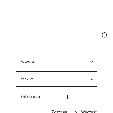
Przejdź
języka
do
migowego
treści
Szukaj
Katedra
Konkurs
Zakres dat: