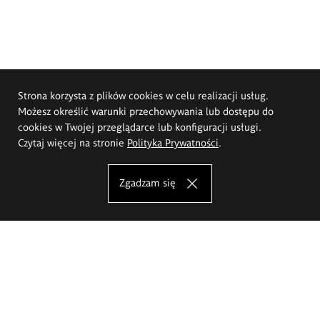
Strona korzysta z plików cookies w celu realizacji usług.
Możesz określić warunki przechowywania lub dostępu do
cookies w Twojej przeglądarce lub konfiguracji usługi.
Czytaj więcej na stronie
Polityka Prywatności
.
Zgadzam się
Akademia Sztuk Pięknych im.
Eugeniusza Gepperta we Wrocławiu