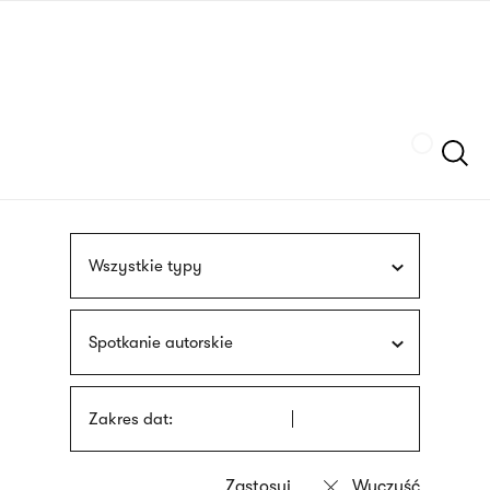
Przejdź
języka
do
migowego
treści
Szukaj
Wszystkie typy
Spotkanie autorskie
Zakres dat: