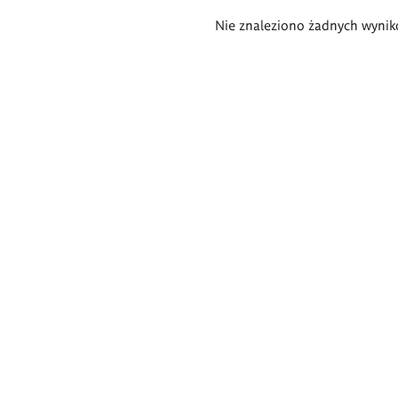
Wyniki
Nie znaleziono żadnych wynik
wyszukiwania