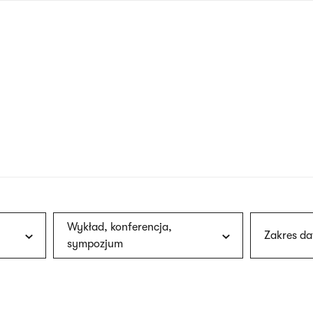
nagłówku
wersja
polska
Wykład, konferencja,
Zakres da
sympozjum