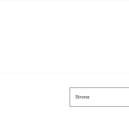
Przejdź
do
treści
Szukaj
Strona