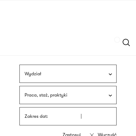
Przejdź
języka
do
migowego
treści
Szukaj
Wydział
Praca, staż, praktyki
Zakres dat: