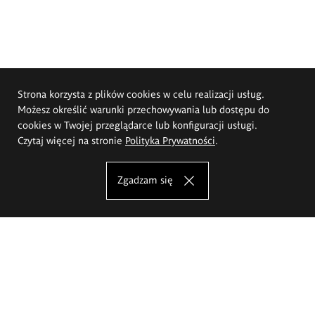
Strona korzysta z plików cookies w celu realizacji usług.
Możesz określić warunki przechowywania lub dostępu do
cookies w Twojej przeglądarce lub konfiguracji usługi.
Czytaj więcej na stronie
Polityka Prywatności
.
Zgadzam się
Akademia Sztuk Pięknych im.
Eugeniusza Gepperta we Wrocławiu