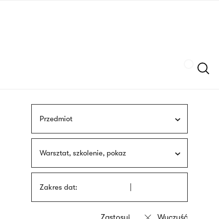
Przejdź
języka
do
migowego
treści
Szukaj
Przedmiot
Warsztat, szkolenie, pokaz
Zakres dat: