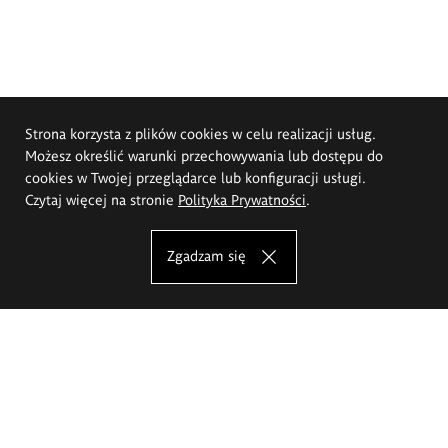
Strona korzysta z plików cookies w celu realizacji usług.
Możesz określić warunki przechowywania lub dostępu do
cookies w Twojej przeglądarce lub konfiguracji usługi.
Czytaj więcej na stronie
Polityka Prywatności
.
Zgadzam się
Akademia Sztuk Pięknych im.
Eugeniusza Gepperta we Wrocławiu