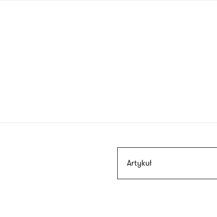
Przejdź
do
treści
Szukaj
Artykuł