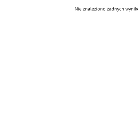
Wyniki
Nie znaleziono żadnych wynik
wyszukiwania