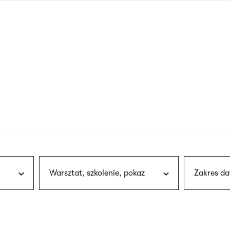
nagłówku
wersja
polska
Warsztat, szkolenie, pokaz
Zakres da