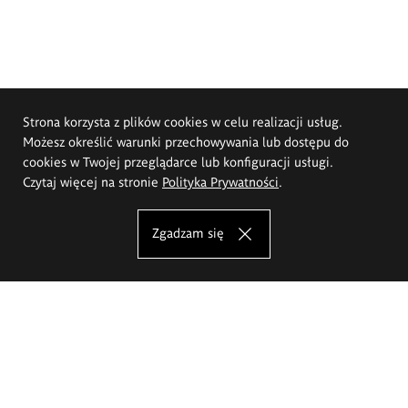
Strona korzysta z plików cookies w celu realizacji usług.
Możesz określić warunki przechowywania lub dostępu do
cookies w Twojej przeglądarce lub konfiguracji usługi.
Czytaj więcej na stronie
Polityka Prywatności
.
Zgadzam się
Akademia Sztuk Pięknych im.
Eugeniusza Gepperta we Wrocławiu