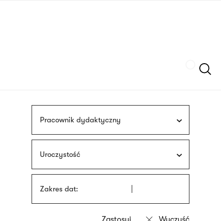
Przejdź
języka
do
migowego
treści
Szukaj
Pracownik dydaktyczny
Uroczystość
Zakres dat: