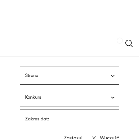
Przejdź
języka
do
migowego
treści
Szukaj
Strona
Konkurs
Zakres dat: