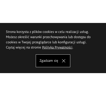
Strona korzysta z plików cookies w celu realizacji usług.
Możesz określić warunki przechowywania lub dostępu do
cookies w Twojej przeglądarce lub konfiguracji usługi.
Czytaj więcej na stronie
Polityka Prywatności
.
Zgadzam się
Akademia Sztuk Pięknych im.
Eugeniusza Gepperta we Wrocławiu