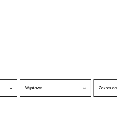
nagłówku
wersja
polska
Wystawa
Zakres da