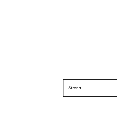
Przejdź
do
treści
Szukaj
Strona