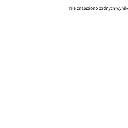
Wyniki
Nie znaleziono żadnych wynik
wyszukiwania