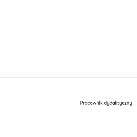
Przejdź
do
treści
Szukaj
Pracownik dydaktyczny