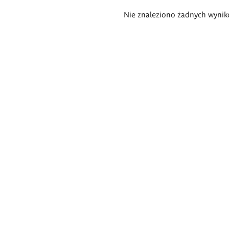
Wyniki
Nie znaleziono żadnych wynik
wyszukiwania