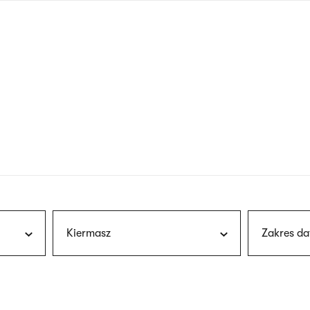
nagłówku
wersja
polska
Kiermasz
Zakres da