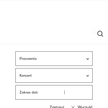
Przejdź
języka
do
migowego
treści
Szukaj
Pracownia
Koncert
Zakres dat: