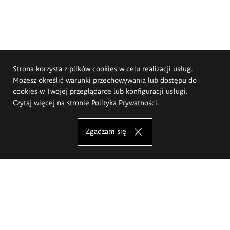
Strona korzysta z plików cookies w celu realizacji usług.
Możesz określić warunki przechowywania lub dostępu do
cookies w Twojej przeglądarce lub konfiguracji usługi.
Czytaj więcej na stronie
Polityka Prywatności
.
Zgadzam się
Akademia Sztuk Pięknych im.
Eugeniusza Gepperta we Wrocławiu