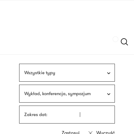
Przejdź
języka
do
migowego
treści
Szukaj
Wszystkie typy
Wykład, konferencja, sympozjum
Zakres dat: