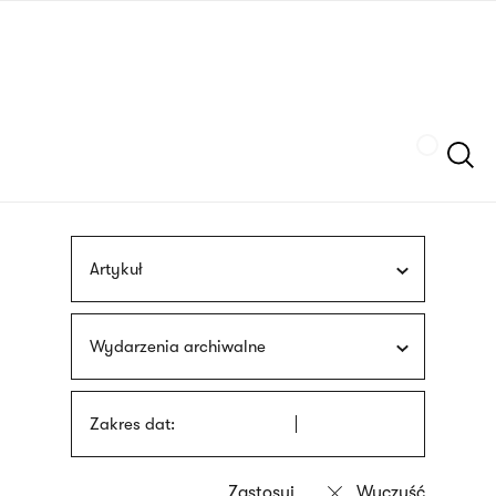
Przejdź
języka
do
migowego
treści
Szukaj
Artykuł
Wydarzenia archiwalne
Zakres dat: