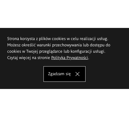
Strona korzysta z plików cookies w celu realizacji usług.
Możesz określić warunki przechowywania lub dostępu do
cookies w Twojej przeglądarce lub konfiguracji usługi.
Czytaj więcej na stronie
Polityka Prywatności
.
Zgadzam się
Akademia Sztuk Pięknych im.
Eugeniusza Gepperta we Wrocławiu