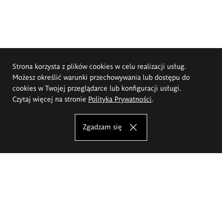
Strona korzysta z plików cookies w celu realizacji usług.
Możesz określić warunki przechowywania lub dostępu do
cookies w Twojej przeglądarce lub konfiguracji usługi.
Czytaj więcej na stronie
Polityka Prywatności
.
Zgadzam się
Akademia Sztuk Pięknych im.
Eugeniusza Gepperta we Wrocławiu