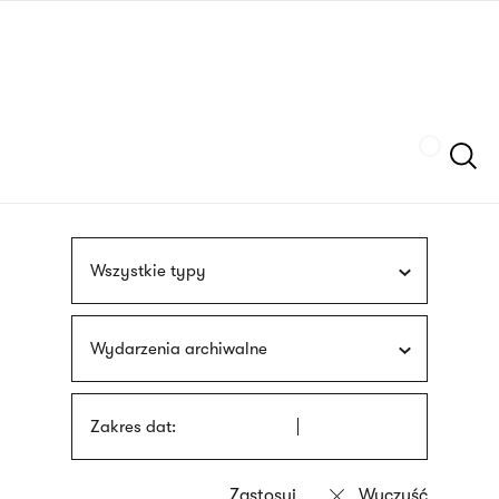
Przejdź
języka
do
migowego
treści
Szukaj
Wszystkie typy
Wydarzenia archiwalne
Zakres dat: