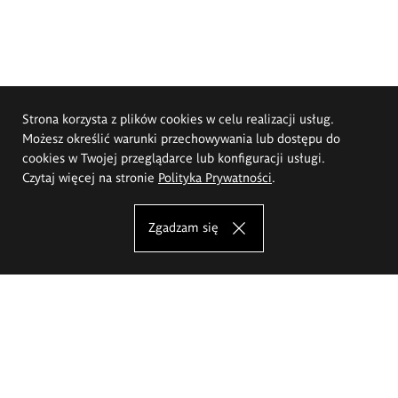
Strona korzysta z plików cookies w celu realizacji usług.
Możesz określić warunki przechowywania lub dostępu do
cookies w Twojej przeglądarce lub konfiguracji usługi.
Czytaj więcej na stronie
Polityka Prywatności
.
Zgadzam się
Akademia Sztuk Pięknych im.
Eugeniusza Gepperta we Wrocławiu