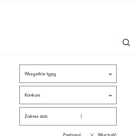
Przejdź
języka
do
migowego
treści
Szukaj
Wszystkie typy
Konkurs
Zakres dat: