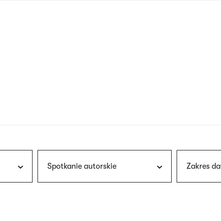
nagłówku
wersja
polska
Spotkanie autorskie
Zakres da