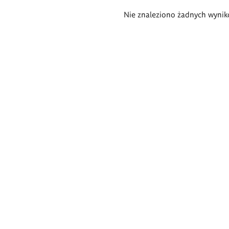
Wyniki
Nie znaleziono żadnych wynik
wyszukiwania