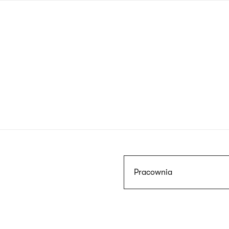
Przejdź
do
treści
Szukaj
Pracownia