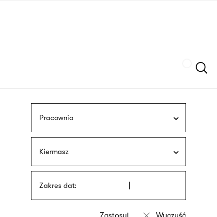
Przejdź
języka
do
migowego
treści
Szukaj
Pracownia
Kiermasz
Zakres dat: