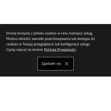
Strona korzysta z plików cookies w celu realizacji usług.
Możesz określić warunki przechowywania lub dostępu do
cookies w Twojej przeglądarce lub konfiguracji usługi.
Czytaj więcej na stronie
Polityka Prywatności
.
Zgadzam się
Akademia Sztuk Pięknych im.
Eugeniusza Gepperta we Wrocławiu