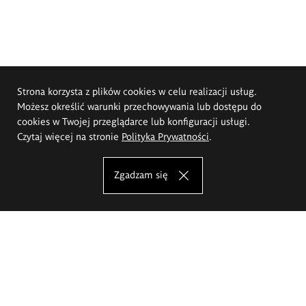
Strona korzysta z plików cookies w celu realizacji usług.
Możesz określić warunki przechowywania lub dostępu do
cookies w Twojej przeglądarce lub konfiguracji usługi.
Czytaj więcej na stronie
Polityka Prywatności
.
Zgadzam się
Akademia Sztuk Pięknych im.
Eugeniusza Gepperta we Wrocławiu