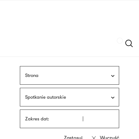
Przejdź
języka
do
migowego
treści
Szukaj
Strona
Spotkanie autorskie
Zakres dat: